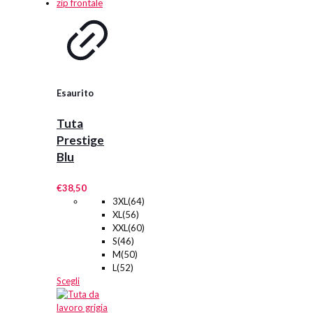
nella
pagina
del
prodotto
Esaurito
Tuta
Prestige
Blu
€
38,50
3XL(64)
XL(56)
XXL(60)
S(46)
M(50)
L(52)
Questo
Scegli
prodotto
ha