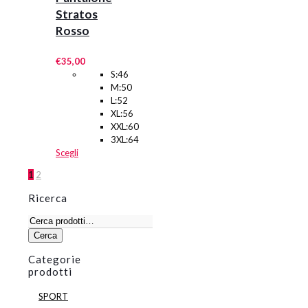
Stratos
Rosso
€
35,00
S:46
M:50
L:52
XL:56
XXL:60
3XL:64
Questo
Scegli
prodotto
1
2
ha
più
Ricerca
varianti.
Le
Cerca:
opzioni
Cerca
possono
essere
Categorie
scelte
prodotti
nella
pagina
SPORT