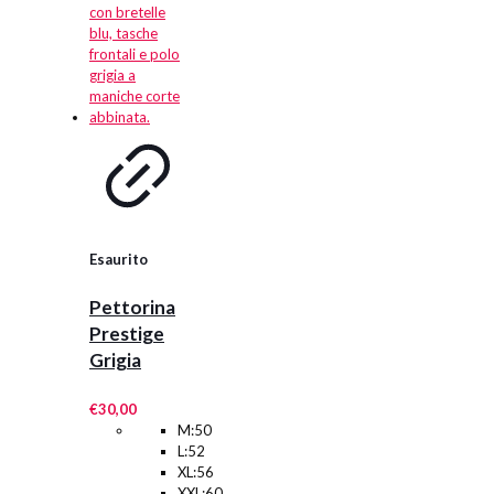
più
varianti.
Le
opzioni
possono
essere
scelte
nella
pagina
del
prodotto
Esaurito
Pettorina
Prestige
Grigia
€
30,00
M:50
L:52
XL:56
XXL:60