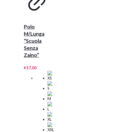
Polo
M/Lunga
“Scuola
Senza
Zaino”
€
17,00