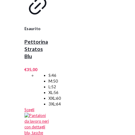
del
prodotto
Esaurito
Pettorina
Stratos
Blu
€
35,00
S:46
M:50
L:52
XL:56
XXL:60
3XL:64
Questo
Scegli
prodotto
ha
più
varianti.