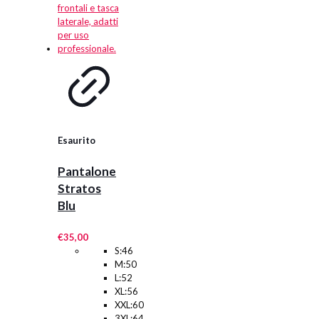
Le
opzioni
possono
essere
scelte
nella
pagina
del
prodotto
Esaurito
Pantalone
Stratos
Blu
€
35,00
S:46
M:50
L:52
XL:56
XXL:60
3XL:64