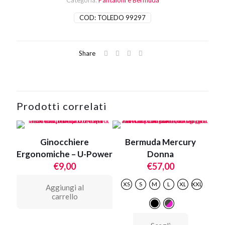
Categoria:
Pantaloni e Bermuda
COD:
TOLEDO 99297
Share
Prodotti correlati
Ginocchiere
Bermuda Mercury
Ergonomiche – U-Power
Donna
€
9,00
€
57,00
XS
S
M
L
XL
XXL
Aggiungi al
carrello
Questo