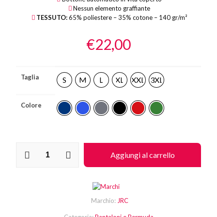
Nessun elemento graffiante
TESSUTO:
65% poliestere – 35% cotone – 140 gr/m²
€
22,00
Taglia
S
M
L
XL
XXL
3XL
Colore
Bermuda
Aggiungi al carrello
Toledo
quantità
Marchio:
JRC