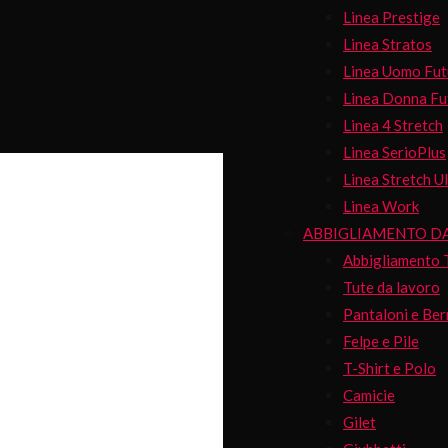
Linea Prestige
Linea Stratos
Linea Uomo Fut
Linea Donna Fu
Linea 4 Stretch
Linea SerioPlus
Linea Stretch Ul
Linea Work
ABBIGLIAMENTO D
Abbigliamento 
Tute da lavoro
Pantaloni e Be
Felpe e Pile
T-Shirt e Polo
Camicie
Gilet