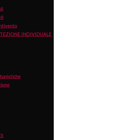
li
ll
ntivento
OTEZIONE INDIVIDUALE
tunistiche
zione
ES