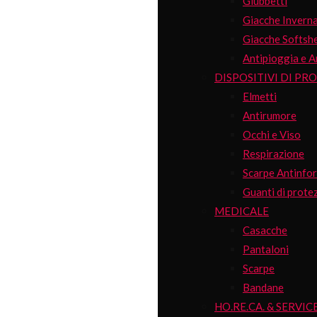
Giubbetti
Giacche Inverna
Giacche Softshe
Antipioggia e A
DISPOSITIVI DI PR
Elmetti
Antirumore
Occhi e Viso
Respirazione
Scarpe Antinfor
Guanti di prote
MEDICALE
Casacche
Pantaloni
Scarpe
Bandane
HO.RE.CA. & SERVIC