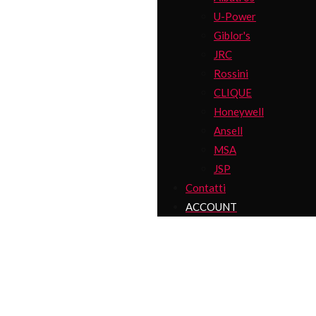
U-Power
Giblor's
JRC
Rossini
CLIQUE
Honeywell
Ansell
MSA
JSP
Contatti
ACCOUNT