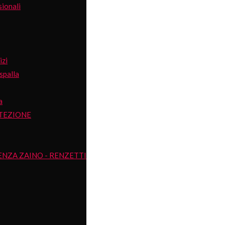
ionali
izi
spalla
a
TEZIONE
ENZA ZAINO - RENZETTI