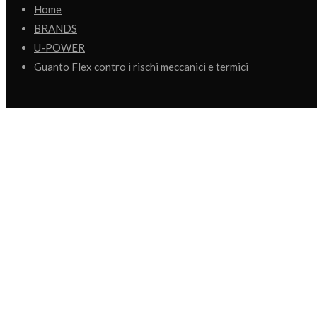
Home
BRANDS
U-POWER
Guanto Flex contro i rischi meccanici e termici