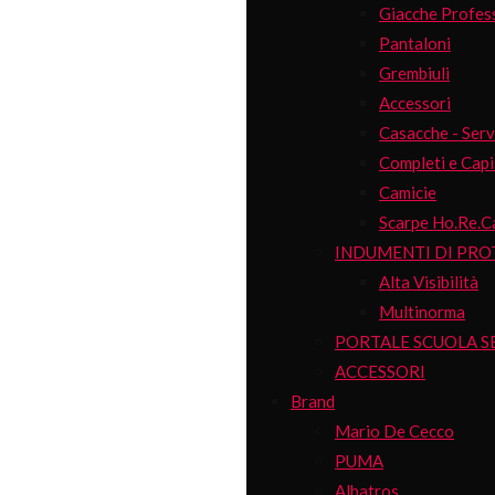
Giacche Profess
Pantaloni
Grembiuli
Accessori
Casacche - Serv
Completi e Capi
Camicie
Scarpe Ho.Re.C
INDUMENTI DI PRO
Alta Visibilità
Multinorma
PORTALE SCUOLA S
ACCESSORI
Brand
Mario De Cecco
PUMA
Albatros