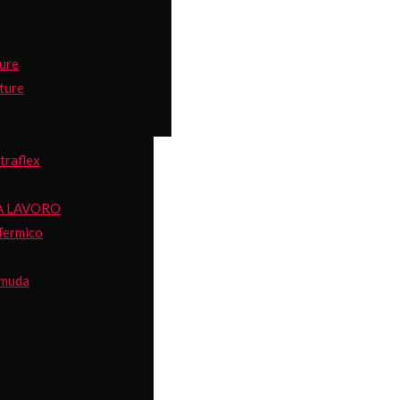
ure
ture
traflex
A LAVORO
Termico
rmuda