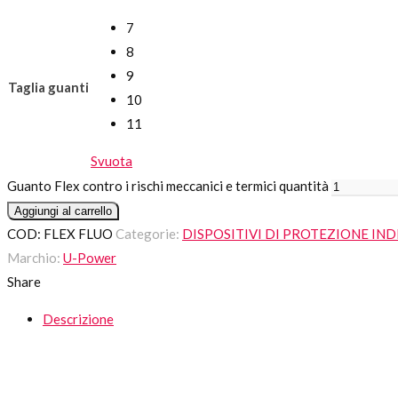
7
8
9
Taglia guanti
10
11
Svuota
Guanto Flex contro i rischi meccanici e termici quantità
Aggiungi al carrello
COD:
FLEX FLUO
Categorie:
DISPOSITIVI DI PROTEZIONE IND
Marchio:
U-Power
Share
Descrizione