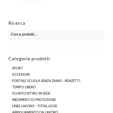
più
varianti.
Le
opzioni
Ricerca
possono
essere
scelte
nella
pagina
del
prodotto
Categorie prodotti
SPORT
ACCESSORI
PORTALE SCUOLA SENZA ZAINO - RENZETTI
TEMPO LIBERO
SCONTO RITIRO IN SEDE
INDUMENTI DI PROTEZIONE
LINEE LAVORO - TOTAL LOOK
ABBIGLIAMENTO DA LAVORO