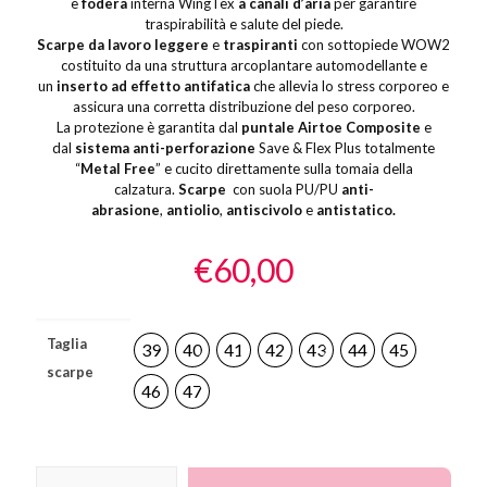
e
fodera
interna WingTex
a canali d’aria
per garantire
traspirabilità e salute del piede.
Scarpe da lavoro leggere
e
traspiranti
con sottopiede WOW2
costituito da una struttura arcoplantare automodellante e
un
inserto ad effetto antifatica
che allevia lo stress corporeo e
assicura una corretta distribuzione del peso corporeo.
La protezione è garantita dal
puntale Airtoe Composite
e
dal
sistema anti-perforazione
Save & Flex Plus totalmente
“
Metal Free
” e cucito direttamente sulla tomaia della
calzatura.
Scarpe
con suola PU/PU
anti-
abrasione
,
antiolio
,
antiscivolo
e
antistatico.
€
60,00
Taglia
39
40
41
42
43
44
45
scarpe
46
47
Scarpa