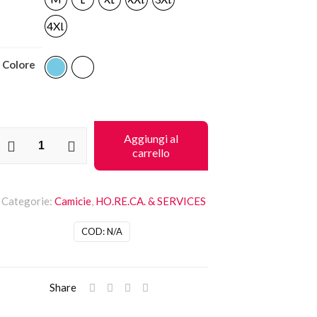
4XL
Colore
amicia
Aggiungi al
carrello
risbane
it
Oxford
Categorie:
Camicie
,
HO.RE.CA. & SERVICES
TEST
uantità
COD:
N/A
Share