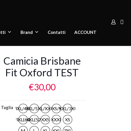
tti
Brand
Contatti
ACCOUNT
Camicia Brisbane
Fit Oxford TEST
€
30,00
Taglia
3XL/4XL
4XL/5XL
XL/XXL
XS/S
XXL/3XL
3XL(64)
XXL(52)
XXS
XXXL
XS
M
L
XL
XXL
3XL