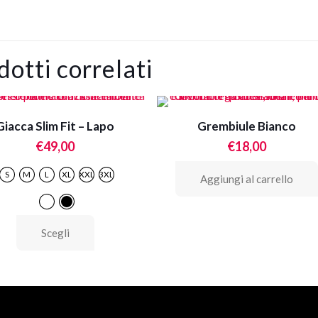
dotti correlati
Giacca Slim Fit – Lapo
Grembiule Bianco
€
49,00
€
18,00
S
M
L
XL
XXL
3XL
Aggiungi al carrello
Questo
Scegli
prodotto
ha
più
varianti.