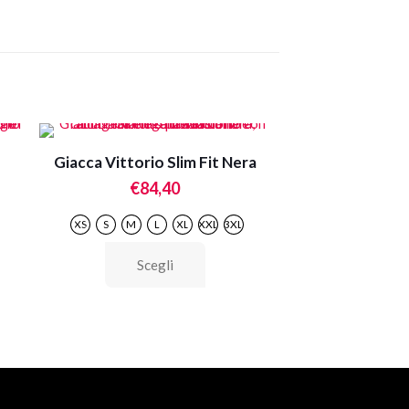
Giacca Vittorio Slim Fit Nera
€
84,40
XS
S
M
L
XL
XXL
3XL
Questo
Scegli
prodotto
ha
più
varianti.
Le
opzioni