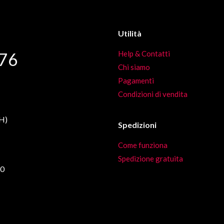
Le
opzioni
possono
Utilità
essere
76
Help & Contatti
scelte
Chi siamo
nella
Pagamenti
pagina
Condizioni di vendita
del
prodotto
CH)
Spedizioni
Come funziona
Spedizione gratuita
00