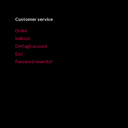
possono
essere
Customer service
scelte
nella
Ordini
pagina
Indirizzi
del
Dettagli account
prodotto
Esci
Password smarrita?