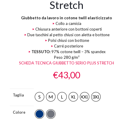
Stretch
Giubbetto da lavoro in cotone twill elasticizzato
Collo a camicia
Chiusura anteriore con bottoni coperti
Due taschini al petto chiusi con aletta e bottone
Polsi chiusi con bottone
Carré posteriore
TESSUTO:
97% cotone twill – 3% spandex
Peso 280 g/m²
SCHEDA TECNICA GIUBBETTO SERIO PLUS STRETCH
€
43,00
Taglia
S
M
L
XL
XXL
3XL
Colore