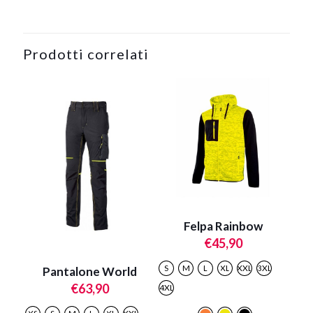
Prodotti correlati
Felpa Rainbow
€
45,90
S
M
L
XL
XXL
3XL
Pantalone World
€
63,90
4XL