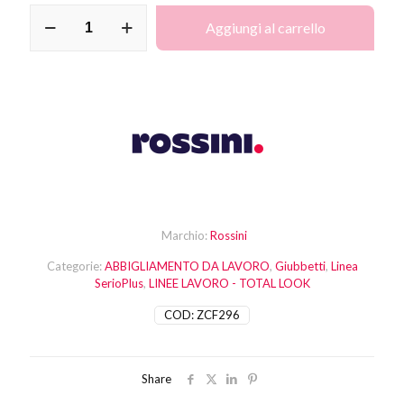
Giubbetto
Aggiungi al carrello
Serio
Plus
Stretch
quantità
Marchio:
Rossini
Categorie:
ABBIGLIAMENTO DA LAVORO
,
Giubbetti
,
Linea
SerioPlus
,
LINEE LAVORO - TOTAL LOOK
COD:
ZCF296
Share