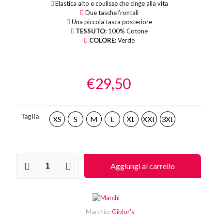
Elastica alto e coulisse che cinge alla vita
Due tasche frontali
Una piccola tasca posteriore
TESSUTO:
100% Cotone
COLORE:
Verde
€
29,50
Taglia
XS
S
M
L
XL
XXL
3XL
Pantalone
Aggiungi al carrello
Alan
Verde
-
Giblor's
quantità
Marchio:
Giblor's