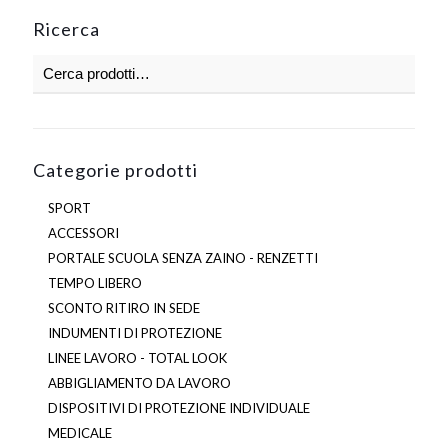
opzioni
Ricerca
possono
essere
scelte
nella
pagina
del
prodotto
Categorie prodotti
SPORT
ACCESSORI
PORTALE SCUOLA SENZA ZAINO - RENZETTI
TEMPO LIBERO
SCONTO RITIRO IN SEDE
INDUMENTI DI PROTEZIONE
LINEE LAVORO - TOTAL LOOK
ABBIGLIAMENTO DA LAVORO
DISPOSITIVI DI PROTEZIONE INDIVIDUALE
MEDICALE