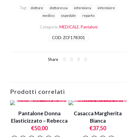
Tag:
dottore
dottoressa
infermiera
infermiere
medico
ospedale
reparto
Categorie:
MEDICALE
,
Pantaloni
COD:
ZCF178301
Share
Prodotti correlati
Pantalone Donna
Casacca Margherita
Elasticizzato – Rebecca
Bianca
€
50,00
€
37,50