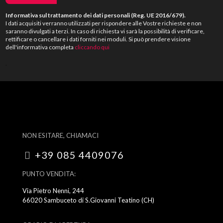
Informativa sul trattamento dei dati personali (Reg. UE 2016/679).
I dati acquisiti verranno utilizzati per rispondere alle Vostre richieste e non
saranno divulgati a terzi. In caso di richiesta vi sarà la possibilità di verificare,
rettificare o cancellare i dati forniti nei moduli. Si può prendere visione
dell'informativa completa
cliccando qui
.
NON ESITARE, CHIAMACI
+39 085 4409076
PUNTO VENDITA:
Via Pietro Nenni, 244
66020 Sambuceto di S.Giovanni Teatino (CH)