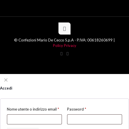
© Confezioni Mario De Cecco S.p.A - P.IVA: 00618260699 |
Policy Privacy
✕
Accedi
Nome utente o indirizzo email
*
Password
*