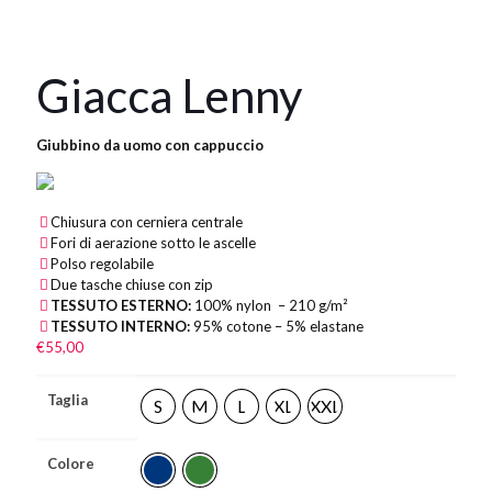
Giacca Lenny
Giubbino da uomo con cappuccio
Chiusura con cerniera centrale
Fori di aerazione sotto le ascelle
Polso regolabile
Due tasche chiuse con zip
TESSUTO ESTERNO:
100% nylon – 210 g/m²
TESSUTO INTERNO:
95% cotone – 5% elastane
€
55,00
Taglia
S
M
L
XL
XXL
Colore