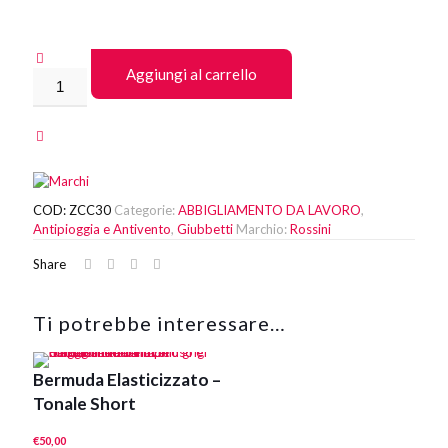
Aggiungi al carrello
Giacca
Lenny
quantità
COD:
ZCC30
Categorie:
ABBIGLIAMENTO DA LAVORO
,
Antipioggia e Antivento
,
Giubbetti
Marchio:
Rossini
Share
Ti potrebbe interessare…
Bermuda Elasticizzato –
Tonale Short
€
50,00