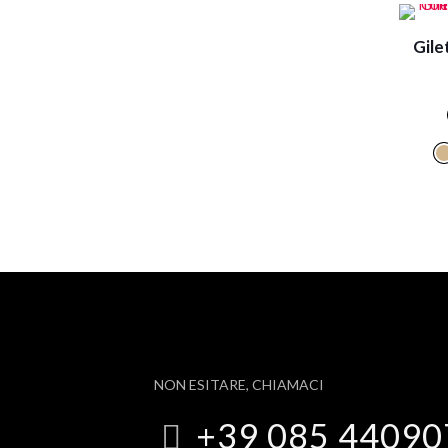
Gile
NON ESITARE, CHIAMACI
+39 085 44090