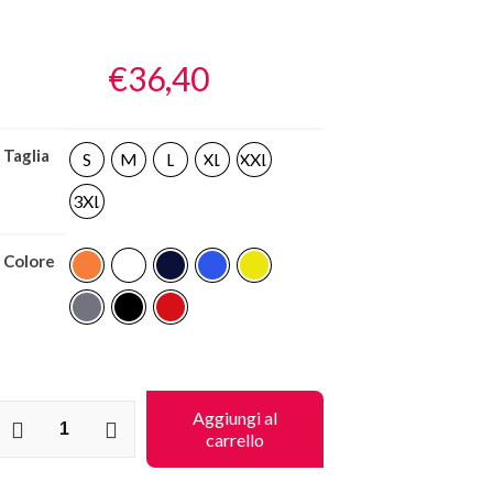
€
36,40
Taglia
S
M
L
XL
XXL
3XL
Colore
elpa
Aggiungi al
carrello
ardigan
Premium