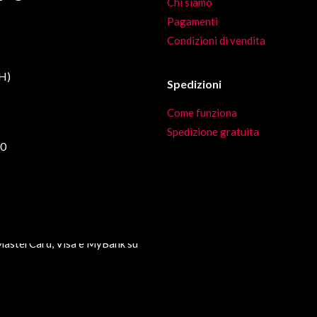
Chi siamo
nella
del
Pagamenti
pagina
prodot
Condizioni di vendita
del
prodotto
CH)
Spedizioni
Come funziona
Spedizione gratuita
00