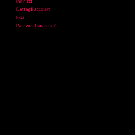
Indirizzi
nella
Dettagli account
pagina
to
Esci
del
Password smarrita?
prodotto