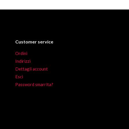
i.
i
no
Customer service
Ordini
Indirizzi
Dettagli account
Esci
Password smarrita?
to