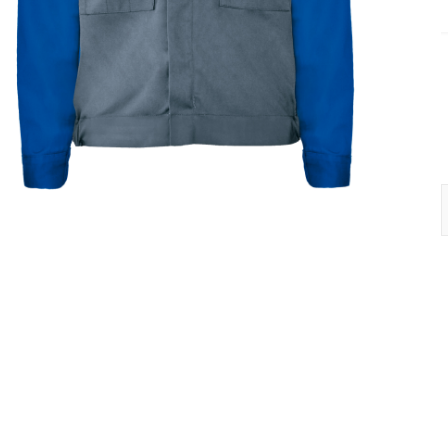
G
P
G
q