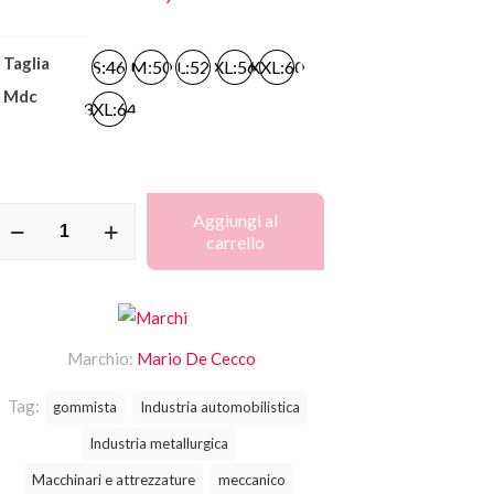
Taglia
S:46
M:50
L:52
XL:56
XXL:60
Mdc
3XL:64
iubbetto
Aggiungi al
carrello
restige
rigio
uantità
Marchio:
Mario De Cecco
Tag:
gommista
Industria automobilistica
Industria metallurgica
Macchinari e attrezzature
meccanico