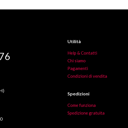
più
variant
Le
opzion
posso
Utilità
essere
76
Help & Contatti
scelte
Chi siamo
nella
Pagamenti
pagina
Condizioni di vendita
del
prodot
CH)
Spedizioni
Come funziona
Spedizione gratuita
00