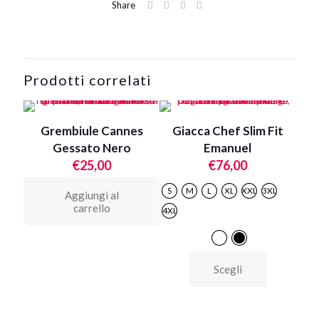
Share
Prodotti correlati
Grembiule Cannes
Giacca Chef Slim Fit
Gessato Nero
Emanuel
€
25,00
€
76,00
S
M
L
XL
XXL
3XL
Aggiungi al
carrello
4XL
Questo
Scegli
prodotto
ha
più
varianti.