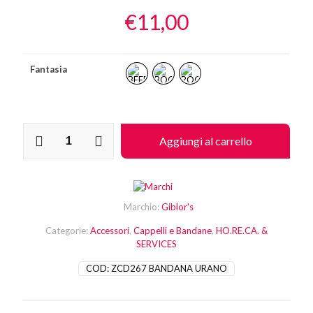
€
11,00
Fantasia
Bandana
Aggiungi al carrello
Urano
quantità
Marchio:
Giblor's
Categorie:
Accessori
,
Cappelli e Bandane
,
HO.RE.CA. &
SERVICES
COD:
ZCD267 BANDANA URANO