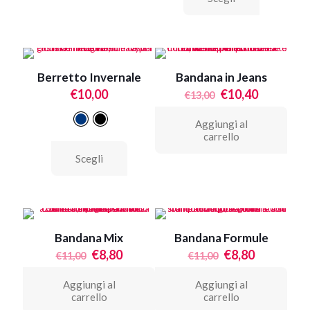
ha
più
varianti.
Le
opzioni
Berretto Invernale
Bandana in Jeans
possono
Il
Il
essere
€
10,00
€
10,40
€
13,00
prezzo
prezzo
scelte
originale
attuale
nella
Aggiungi al
era:
è:
pagina
carrello
€13,00.
€10,40.
del
Questo
prodotto
Scegli
prodotto
ha
più
varianti.
Le
opzioni
Bandana Mix
Bandana Formule
possono
Il
Il
essere
Il
Il
€
8,80
€
8,80
€
11,00
€
11,00
prezzo
prezzo
scelte
prezzo
prezzo
originale
attuale
nella
originale
attuale
Aggiungi al
Aggiungi al
era:
è:
pagina
era:
è:
carrello
carrello
€11,00.
€8,80.
del
€11,00.
€8,80.