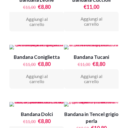
Il
Il
€
8,80
€
11,00
€
11,00
prezzo
prezzo
originale
attuale
Aggiungi al
Aggiungi al
era:
è:
carrello
carrello
€11,00.
€8,80.
Bandana Coniglietta
Bandana Tucani
Il
Il
Il
Il
€
8,80
€
8,80
€
11,00
€
11,00
prezzo
prezzo
prezzo
prezzo
originale
attuale
originale
attuale
Aggiungi al
Aggiungi al
era:
è:
era:
è:
carrello
carrello
€11,00.
€8,80.
€11,00.
€8,80.
Bandana Dolci
Bandana in Tencel grigio
Il
Il
€
8,80
perla
€
11,00
prezzo
prezzo
Il
Il