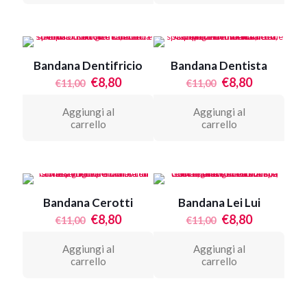
prodotto
Bandana Dentifricio
Bandana Dentista
Il
Il
Il
Il
€
8,80
€
8,80
€
11,00
€
11,00
prezzo
prezzo
prezzo
prezzo
originale
attuale
originale
attuale
Aggiungi al
Aggiungi al
era:
è:
era:
è:
carrello
carrello
€11,00.
€8,80.
€11,00.
€8,80.
Bandana Cerotti
Bandana Lei Lui
Il
Il
Il
Il
€
8,80
€
8,80
€
11,00
€
11,00
prezzo
prezzo
prezzo
prezzo
originale
attuale
originale
attuale
Aggiungi al
Aggiungi al
era:
è:
era:
è:
carrello
carrello
€11,00.
€8,80.
€11,00.
€8,80.