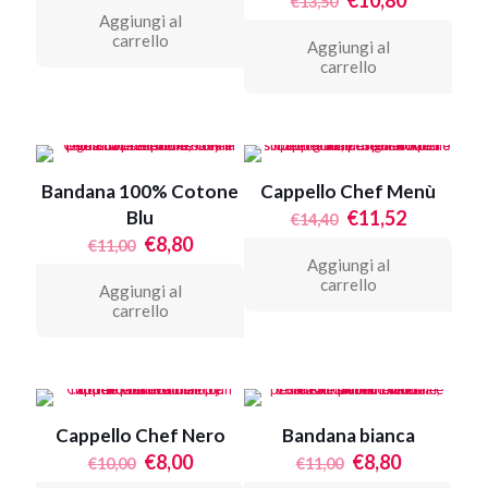
€
10,80
€
13,50
originale
attuale
prezzo
prezzo
Aggiungi al
era:
è:
originale
attuale
carrello
Aggiungi al
€11,00.
€8,80.
era:
è:
carrello
€13,50.
€10,80.
Bandana 100% Cotone
Cappello Chef Menù
Il
Il
Blu
€
11,52
€
14,40
prezzo
prezzo
Il
Il
€
8,80
€
11,00
originale
attuale
prezzo
prezzo
Aggiungi al
era:
è:
originale
attuale
carrello
Aggiungi al
€14,40.
€11,52.
era:
è:
carrello
€11,00.
€8,80.
Cappello Chef Nero
Bandana bianca
Il
Il
Il
Il
€
8,00
€
8,80
€
10,00
€
11,00
prezzo
prezzo
prezzo
prezzo