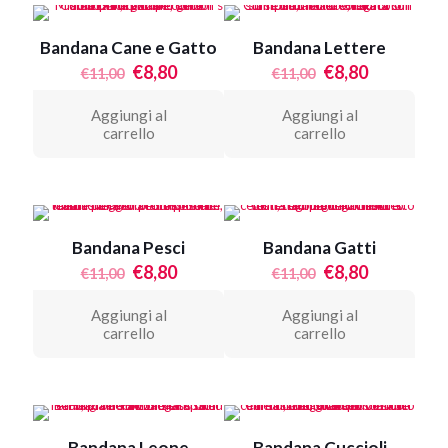
Bandana Cane e Gatto
Bandana Lettere
Il
Il
Il
Il
€
8,80
€
8,80
€
11,00
€
11,00
prezzo
prezzo
prezzo
prezzo
originale
attuale
originale
attuale
Aggiungi al
Aggiungi al
era:
è:
era:
è:
carrello
carrello
€11,00.
€8,80.
€11,00.
€8,80.
Bandana Pesci
Bandana Gatti
Il
Il
Il
Il
€
8,80
€
8,80
€
11,00
€
11,00
prezzo
prezzo
prezzo
prezzo
originale
attuale
originale
attuale
Aggiungi al
Aggiungi al
era:
è:
era:
è:
carrello
carrello
€11,00.
€8,80.
€11,00.
€8,80.
Bandana Leone
Bandana Cuccioli