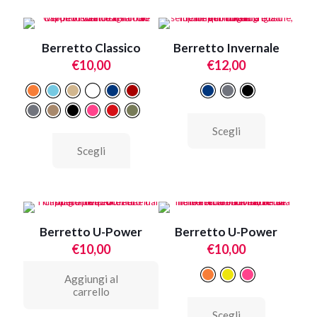
varianti.
varianti.
Le
Le
opzioni
opzioni
Berretto Classico
Berretto Invernale
possono
possono
essere
essere
€
10,00
€
12,00
scelte
scelte
nella
nella
pagina
pagina
del
del
Questo
prodotto
prodotto
Scegli
prodotto
Questo
ha
Scegli
prodotto
più
ha
varianti.
più
Le
varianti.
opzioni
Le
possono
opzioni
essere
Berretto U-Power
Berretto U-Power
possono
scelte
essere
€
10,00
€
10,00
nella
scelte
pagina
nella
Aggiungi al
del
pagina
carrello
prodotto
del
Questo
prodotto
Scegli
prodotto