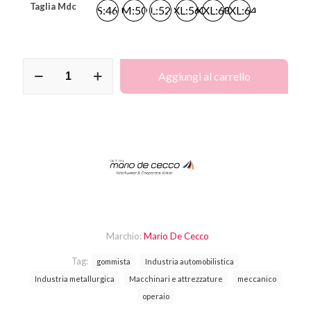
Taglia Mdc
S:46
M:50
L:52
XL:56
XXL:60
3XL:64
Giubbetto
Aggiungi al carrello
Stratos
Rosso
quantità
Marchio:
Mario De Cecco
Tag:
gommista
Industria automobilistica
Industria metallurgica
Macchinari e attrezzature
meccanico
operaio