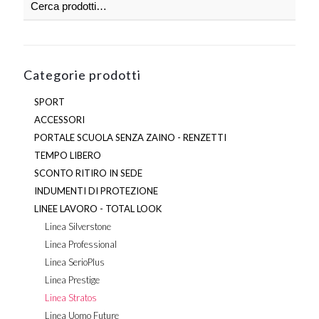
scelte
nella
pagina
del
prodotto
Categorie prodotti
SPORT
ACCESSORI
PORTALE SCUOLA SENZA ZAINO - RENZETTI
TEMPO LIBERO
SCONTO RITIRO IN SEDE
INDUMENTI DI PROTEZIONE
LINEE LAVORO - TOTAL LOOK
Linea Silverstone
Linea Professional
Linea SerioPlus
Linea Prestige
Linea Stratos
Linea Uomo Future